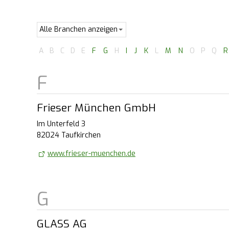
A
B
C
D
E
F
G
H
I
J
K
L
M
N
O
P
Q
R
Frieser München GmbH
Im Unterfeld 3
82024 Taufkirchen
www.frieser-muenchen.de
GLASS AG