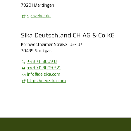
79291 Merdingen
sg-weber.de
Sika Deutschland CH AG & Co KG
Kornwestheimer Straße 103-107
70439 Stuttgart
+49 711 8009 0
+49 711 8009 321
info
@
de.sika.com
https://deu.sika.com